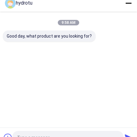
hydrotu
Nossas Categorias
9:58 AM
Good day, what product are you looking for?
Turbina Pelton
Kaplan hidro turbina
Turbina Franc
Hydro
Hydro
Casa
Mapa do
Fale
Desktop
Site
Conosco
Site
Mapa do Site
Privacy Policy
Qualidade
Turbina Pelton Hydro
Fábrica da china.Copyright © 2026
Hangzhou Hydrotu Engineering Co.,Ltd.. All Rights Reserved.