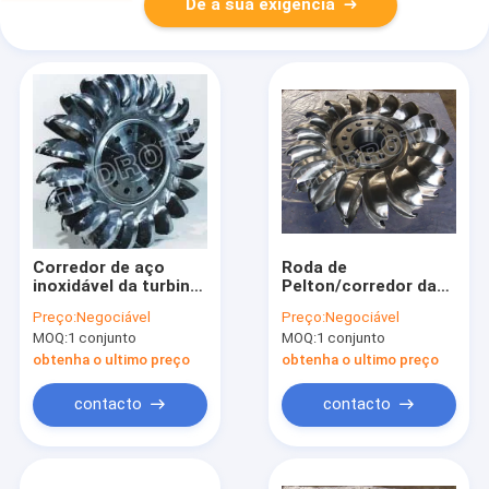
Dê a sua exigência
Corredor de aço
Roda de
inoxidável da turbina
Pelton/corredor da
de Pelton da
turbina com a
Preço:
Negociável
Preço:
Negociável
eficiência
máquina do CNC da
MOQ:
1 conjunto
MOQ:
1 conjunto
elevada/roda de
forja para o poder
Pelton para o projeto
2MW - 20MW
obtenha o ultimo preço
obtenha o ultimo preço
das energias
hidráulicas
contacto
contacto