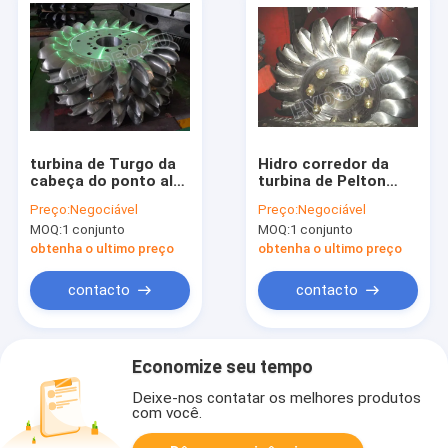
turbina de Turgo da
Hidro corredor da
cabeça do ponto alto
turbina de Pelton
de 500m hidro com
com o CNC da forja
Preço:
Negociável
Preço:
Negociável
dois bocais e o
que faz à máquina
MOQ:
1 conjunto
MOQ:
1 conjunto
corredor fazendo à
para o projeto
máquina forjado do
principal alto das
obtenha o ultimo preço
obtenha o ultimo preço
CNC
energias hidráulicas
contacto
contacto
Economize seu tempo
Deixe-nos contatar os melhores produtos
com você.