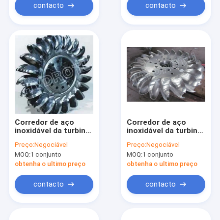
contacto
contacto
Corredor de aço
Corredor de aço
inoxidável da turbina
inoxidável da turbina
de Pelton
de Pelton
Preço:
Negociável
Preço:
Negociável
MOQ:
1 conjunto
MOQ:
1 conjunto
obtenha o ultimo preço
obtenha o ultimo preço
contacto
contacto