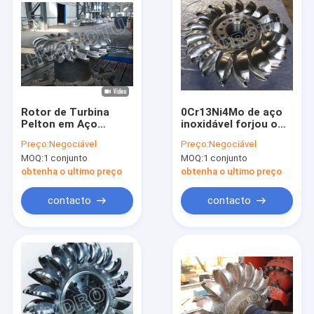
Rotor de Turbina
0Cr13Ni4Mo de aço
Pelton em Aço
inoxidável forjou o
Inoxidável para
corredor da turbina
Preço:
Negociável
Preço:
Negociável
Queda d'Água de
do CNC Pelton/roda
MOQ:
1 conjunto
MOQ:
1 conjunto
80m-1000m com
de Pelton com
Capacidade de
diâmetro abaixo de
obtenha o ultimo preço
obtenha o ultimo preço
0.5MW-20MW
2.5m
contacto
contacto
Casa
Produtos
Sobre nós