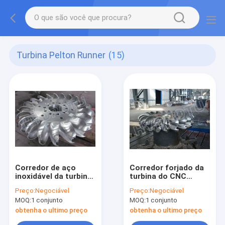
Turbina Pelton Runner
(15)
Corredor de aço
Corredor forjado da
inoxidável da turbina
turbina do CNC
de Pelton
Pelton
Preço:
Negociável
Preço:
Negociável
MOQ:
1 conjunto
MOQ:
1 conjunto
obtenha o ultimo preço
obtenha o ultimo preço