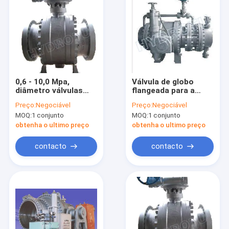
0,6 - 10,0 Mpa,
Válvula de globo
diâmetro válvulas
flangeada para a
esféricas de 50 -
pressão de ponto
Preço:
Negociável
Preço:
Negociável
1000 milímetros,
alto
MOQ:
1 conjunto
MOQ:
1 conjunto
válvula de bola,
flangearam válvula
obtenha o ultimo preço
obtenha o ultimo preço
de globo drived pelo
controlo do motor
contacto
contacto
Casa
Produtos
Sobre nós