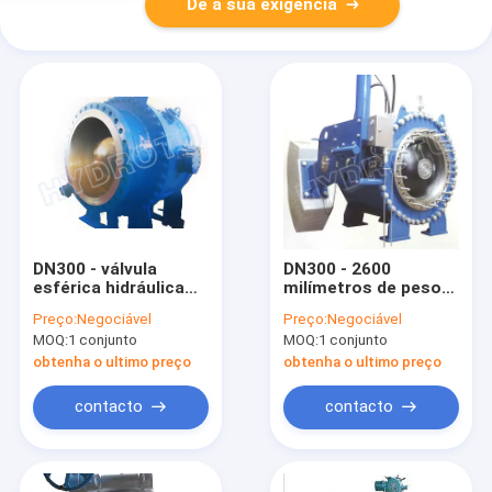
Dê a sua exigência
DN300 - válvula
DN300 - 2600
esférica hidráulica
milímetros de peso
do peso contrário de
contrário hidráulico
Preço:
Negociável
Preço:
Negociável
2600
flangearam a válvula
MOQ:
1 conjunto
MOQ:
1 conjunto
milímetros/válvula de
de globo, válvula
globo flangeada para
esférica para a
obtenha o ultimo preço
obtenha o ultimo preço
a estação das
estação das
energias hidráulicas
energias hidráulicas
contacto
contacto