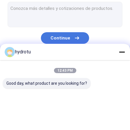
Turbina Turgo Hydro
S tipo turbina
Turbina Francis Runner
Continue
Turbina Pelton Runner
hydrotu
Válvula Borboleta Flangeada
Nossas Categorias
Flangeado válvula de gaveta
12:43 PM
Válvula de globo flangeadas
Good day, what product are you looking for?
Sistema de excitação do gerador
Hidro turbina governador
Turbina Pelton
Kaplan hidro turbina
Turbina Franc
Hydro
Hydro