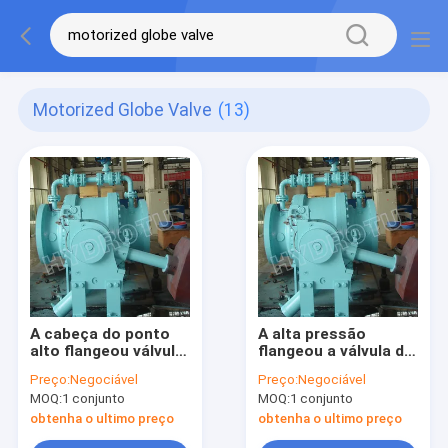
Motorized Globe Valve
(13)
A cabeça do ponto
A alta pressão
alto flangeou válvula
flangeou a válvula de
de globo
globo 500mm com
Preço:
Negociável
Preço:
Negociável
controle hidráulico
MOQ:
1 conjunto
MOQ:
1 conjunto
obtenha o ultimo preço
obtenha o ultimo preço