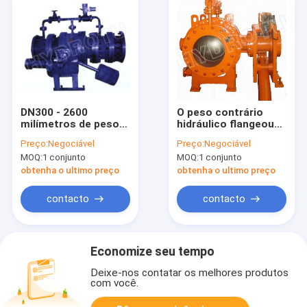
DN300 - 2600
O peso contrário
milímetros de peso
hidráulico flangeou
contrário hidráulico
válvula de globo
Preço:
Negociável
Preço:
Negociável
flangearam válvula
MOQ:
1 conjunto
MOQ:
1 conjunto
de globo/válvula
esférica de /Ball da
obtenha o ultimo preço
obtenha o ultimo preço
válvula
contacto
contacto
Economize seu tempo
Deixe-nos contatar os melhores produtos
com você.