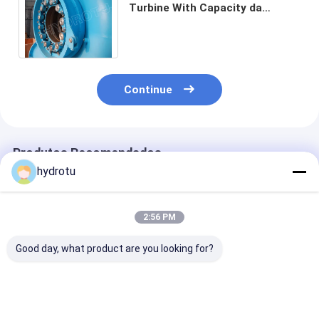
Turbine With Capacity da
reação da eficiência elevada da
água abaixo de 20MW
Continue
Produtos Recomendados
hydrotu
2:56 PM
Good day, what product are you looking for?
turbina da água de
Hidro turbina
Turbina de Fr
1500Kw Francis com
horizontal pequena
do eixo horizo
as aletas de guia do
de Francis/turbina
hidro para a c