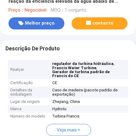
reação da eficiência elevada da água abaixo de
20MW
Preço：Negociável
MOQ：1 conjunto
Melhor preço
contacto
Descrição De Produto
,
regulador da turbina hidráulica
,
Francis Water Turbine
Realçar
Gerador de turbina padrão de
Francis do CE
Certificação
CE
Detalhes da
Caso de madeira (pacote padrão de
embalagem
exportação)
Lugar de origem
Zhejiang, China
Marca
Hydrotu
Número do modelo
Turbina Francis
Veja mais