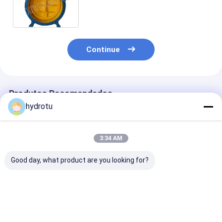
estação das energias hidráulicas
abaixo de 2.5Mpa
Continue
Produtos Recomendados
hydrotu
3:34 AM
Good day, what product are you looking for?
DN 300 - o martelo
Válvula de borboleta
O martelo pes
pesado hidráulico de
flangeada para a
hidráulico
5000 milímetros
estação das energias
DN2000mm fla
flangeou válvula de
hidráulicas
válvula de bor
borboleta para a