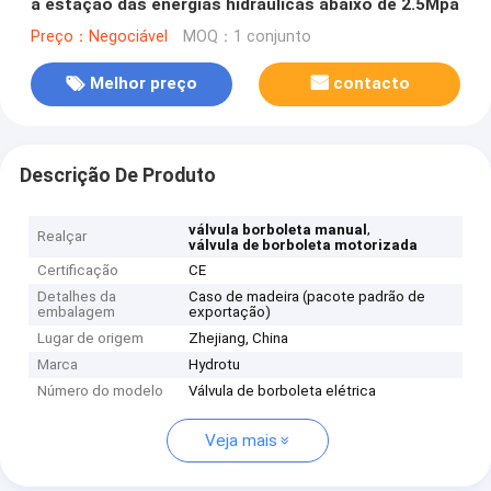
a estação das energias hidráulicas abaixo de 2.5Mpa
Preço：Negociável
MOQ：1 conjunto
Melhor preço
contacto
Descrição De Produto
,
válvula borboleta manual
Realçar
válvula de borboleta motorizada
Certificação
CE
Detalhes da
Caso de madeira (pacote padrão de
embalagem
exportação)
Lugar de origem
Zhejiang, China
Marca
Hydrotu
Número do modelo
Válvula de borboleta elétrica
Veja mais