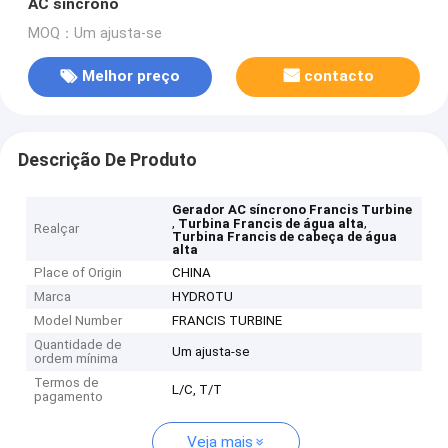
AC síncrono
MOQ：Um ajusta-se
Melhor preço
contacto
Descrição De Produto
Gerador AC síncrono Francis Turbine
,
,
Turbina Francis de água alta
Realçar
Turbina Francis de cabeça de água
alta
Place of Origin
CHINA
Marca
HYDROTU
Model Number
FRANCIS TURBINE
Quantidade de
Um ajusta-se
ordem mínima
Termos de
L/C, T/T
pagamento
Veja mais