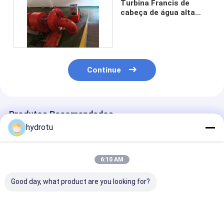
Turbina Francis de
cabeça de água alta
com gerador AC
síncrono
Continue
Produtos Recomendados
hydrotu
6:10 AM
Good day, what product are you looking for?
turbina da água de
Hidro turbina
Turbina de Fr
1500Kw Francis com
horizontal pequena
do eixo horizo