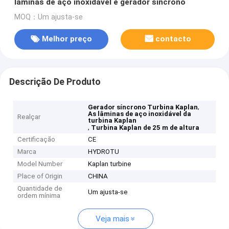
lâminas de aço inoxidável e gerador síncrono
MOQ：Um ajusta-se
Melhor preço
contacto
Descrição De Produto
,
Gerador síncrono Turbina Kaplan
As lâminas de aço inoxidável da
Realçar
turbina Kaplan
,
Turbina Kaplan de 25 m de altura
Certificação
CE
Marca
HYDROTU
Model Number
Kaplan turbine
Place of Origin
CHINA
Quantidade de
Um ajusta-se
ordem mínima
Veja mais