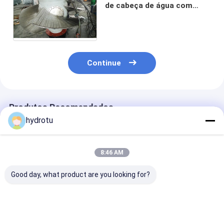
de cabeça de água com
lâminas de aço inoxidável e
gerador síncrono
Continue
Produtos Recomendados
hydrotu
8:46 AM
Good day, what product are you looking for?
Turbina hidráulica
Turbina Kaplan com
Hidro turbina 
Kaplan / Turbina de
ângulo ajustável da
100KW Kaplan
água para cabeça de
lâmina do corredor e