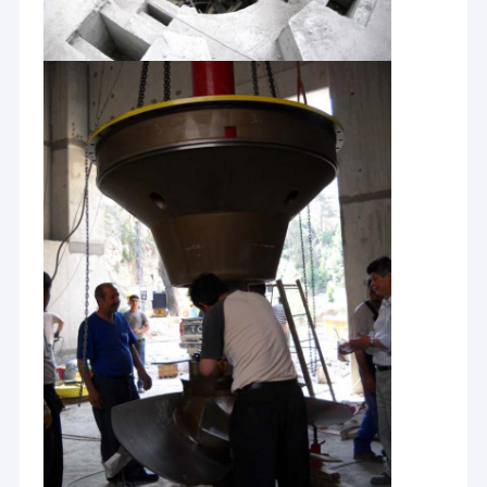
hidráulicas.
Excursão da fábrica
Co. Ltd da engenharia de Hangzhou HydroTu cobre os serviços,
Controle da qualidade
fonte completa do equipamento, solução econômica dos
projetos globais das energias hidráulicas e aponta-os ser um do
Contacte-nos
melhor fornecedor global do equipamento das energias
hidráulicas assim como do melhor fornecedor de serviços
integrado nos mercados das energias hidráulicas.
Notícia
Projeto das energias hidráulicas de HYDROTU já de corrida
Casos
pelo mundo inteiro
1.
Projeto 1.pdf parcial das energias hidráulicas de Hydrotu já de
corrida
2.
Projeto 2.pdf parcial das energias hidráulicas de Hydrotu já de
corrida
Turbina Pelton Hydro
3.
Projeto 3.pdf parcial das energias hidráulicas de Hydrotu já de
corrida
Kaplan hidro turbina
Desenho de implantação da referência de todos os tipos da
planta de energias hidráulicas:
Turbina Francis Hydro
visite por favor nosso outro Web site para transferir:
Bulbo hidro turbina
http://www.hydropower.com.cn/photosdrawings.asp