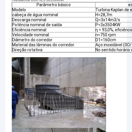
Hidrelétrica GOK HES 3X3500KW
Parâmetro básico
e
Modelo
Turbina Kaplan de ei
cabeça de água nominal
H=28,7m
Descarga nominal
Q=3x14m3/s
Potência nominal de saída
P=3x3504KW
Eficiência nominal:
η = 93,0%, eficiênc
Velocidade nominal:
n=750 rpm
Diâmetro do corredor
D1=160cm
Material das lâminas do corredor:
Aço inoxidável (0C
Direção rotativa
No sentido horário 