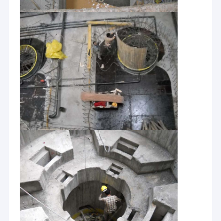
Casa
HYDROTU são risco o fornecedor do equipamento das energias
hidráulicas, a consulta e do projeto de engenharia chineses
Produtos
completos no campo do equipamento das energias hidráulicas.
Nós fornecemos o equipamento chinês de alta qualidade das
Sobre nós
energias hidráulicas as tecnologias avançadas e os serviços
integrados para encontrar os mercados globais das energias